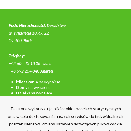
Pasja Nieruchomości, Doradztwo
ul. Tysiąclecia 10 lok. 22
09-400 Płock
Telefony:
+48 604 43 18 08 Iwona
+48 692 264 840 Andrzej
Mieszkania
na wynajem
Domy
na wynajem
Działki
na wynajem
Lokale
na wynajem
Hale
na wynajem
Ta strona wykorzystuje pliki cookies w celach statystycznych
Obiekty
na wynajem
oraz w celu dostosowania naszych serwisów do indywidualnych
Mieszkania
na sprzedaż
potrzeb klientów. Zmiany ustawień dotyczących plików cookie
Domy
na sprzedaż
Działki
na sprzedaż