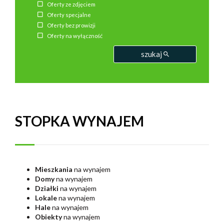
Oferty ze zdjęciem
Oferty specjalne
Oferty bez prowizji
Oferty na wyłączność
szukaj
STOPKA WYNAJEM
Mieszkania
na wynajem
Domy
na wynajem
Działki
na wynajem
Lokale
na wynajem
Hale
na wynajem
Obiekty
na wynajem